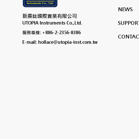
NEWS
新廣鈦國際實業有限公司
SUPPORT
UTOPIA Instruments Co.,Ltd.
服務專線: +886-2-2356-8386
CONTAC
E-mail: hollace@utopia-inst.com.tw