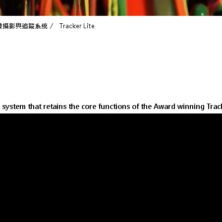
超高速影像攝影與追蹤系統
Tracker Lite
er system that retains the core functions of the Award winning Tra