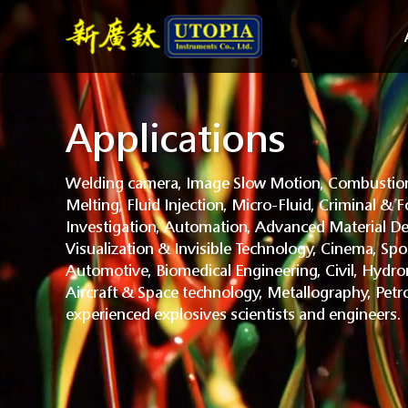
Applications
Welding camera, Image Slow Motion, Combustion
Melting, Fluid Injection, Micro-Fluid, Criminal & F
Investigation, Automation, Advanced Material De
Visualization & Invisible Technology, Cinema, Spo
Automotive, Biomedical Engineering, Civil, Hydr
Aircraft & Space technology, Metallography, Petr
experienced explosives scientists and engineers.