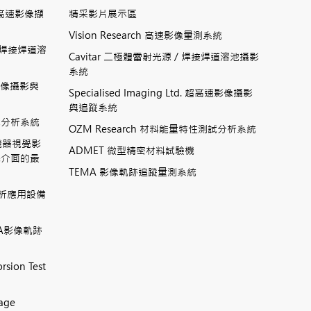
數位式高速影像擷
精采影片展示區
Vision Research 高速影像量測系統
ting焊接焊道溶
Cavitar 二極體雷射光源 / 焊接焊道溶池攝影
系統
高速影像攝影與
Specialised Imaging Ltd. 超高速影像攝影
與追蹤系統
測試分析系統
OZM Research 材料能量特性測試分析系統
高速機器視覺影
ADMET 微型精密材料試驗機
機介面的最
TEMA 影像軌跡追蹤量測系統
相分析應用設備
TEMA影像軌跡
rsion Test
mage