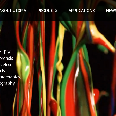
ABOUT UTOPIA
PRODUCTS
APPLICATIONS
NEW
, PIV,
orensis
velop,
rts,
omechanics,
ography,