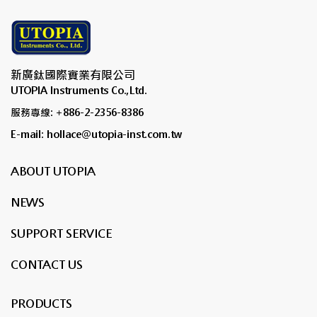
新廣鈦國際實業有限公司
UTOPIA Instruments Co.,Ltd.
服務專線: +886-2-2356-8386
E-mail: hollace@utopia-inst.com.tw
ABOUT UTOPIA
NEWS
SUPPORT SERVICE
CONTACT US
PRODUCTS