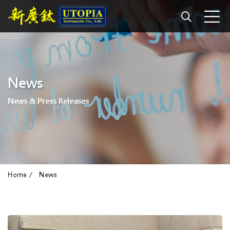
News
News & Press Releases
Home
News