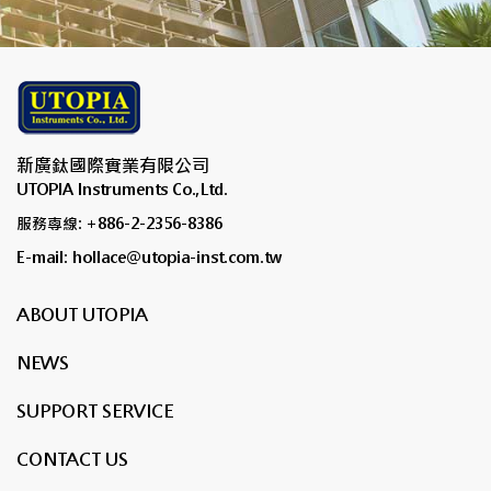
新廣鈦國際實業有限公司
UTOPIA Instruments Co.,Ltd.
服務專線: +886-2-2356-8386
E-mail: hollace@utopia-inst.com.tw
ABOUT UTOPIA
NEWS
SUPPORT SERVICE
CONTACT US