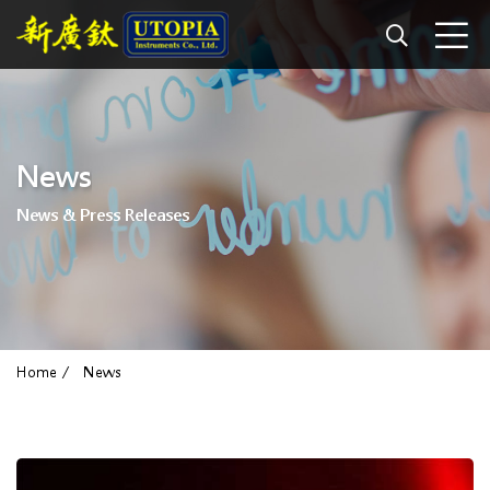
News
News & Press Releases
Home
News