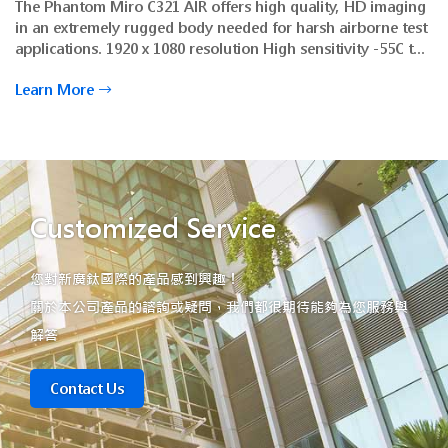
The Phantom Miro C321 AIR offers high quality, HD imaging
in an extremely rugged body needed for harsh airborne test
applications. 1920 x 1080 resolution High sensitivity -55C to
+50C operational temperature small form factor
Learn More
Customized Service
您對新廣鈦國際的產品感到興趣！
關於本公司產品的諮詢或疑問，我們都很期待能夠為您服務與
解答
Contact Us