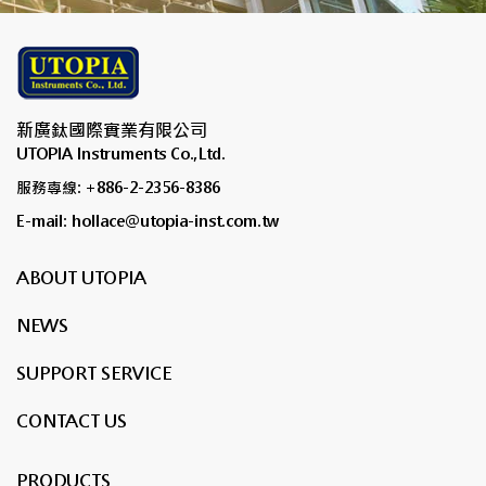
新廣鈦國際實業有限公司
UTOPIA Instruments Co.,Ltd.
服務專線: +886-2-2356-8386
E-mail: hollace@utopia-inst.com.tw
ABOUT UTOPIA
NEWS
SUPPORT SERVICE
CONTACT US
PRODUCTS