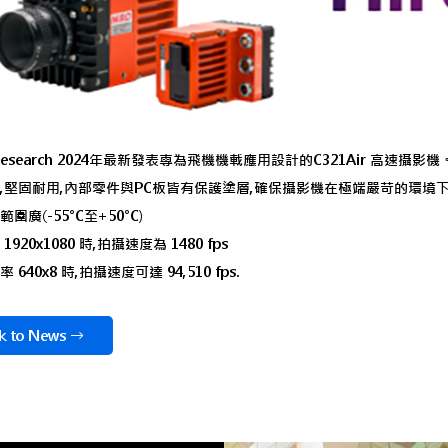
n Research 2024年最新發表專為飛機機載應用設計的C321Air 高速攝影機
,堅固耐用,內部零件與PC板皆有保護塗層,確保攝影機在極端嚴苛的環境
圍廣(-55°C至+50°C)
920x1080 時,拍攝速度為 1480 fps
640x8 時,拍攝速度可達 94,510 fps.
k to News