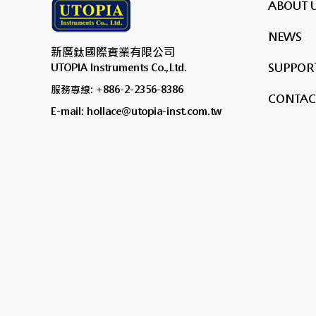
ABOUT 
NEWS
新廣鈦國際實業有限公司
SUPPORT
UTOPIA Instruments Co.,Ltd.
服務專線: +886-2-2356-8386
CONTAC
E-mail: hollace@utopia-inst.com.tw