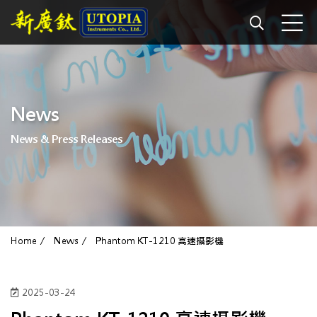
News
News & Press Releases
Home
News
Phantom KT-1210 高速攝影機
2025-03-24