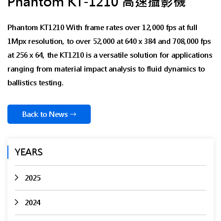
Phantom KT-1210 高速攝影機
Phantom KT1210 With frame rates over 12,000 fps at full
1Mpx resolution, to over 52,000 at 640 x 384 and 708,000 fps
at 256 x 64, the KT1210 is a versatile solution for applications
ranging from material impact analysis to fluid dynamics to
ballistics testing.
Back to News
YEARS
2025
2024